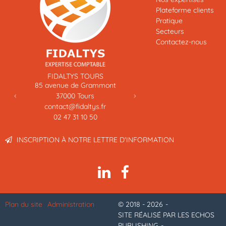
Plateforme clients
Pratique
Secteurs
Contactez-nous
Previous
Next
FIDALTYS TOURS
FIDALTYS ENTREPRISE – 
85 avenue de Grammont
11 impasse Alexis Trinqu
37000
Tours
91000
Evry
contact@fidaltys.fr
contact@fidaltys.fr
02 47 31 10 50
01 43 96 36 69
INSCRIPTION À NOTRE LETTRE D'INFORMATION
Plan du site
Administration
© 2018 - 2026
SITE RÉALISÉ PAR LES ECHOS
PUBLISHING