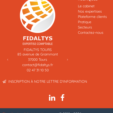
Le cabinet
Nos expertises
Plateforme clients
Pratique
Secteurs
Contactez-nous
Previous
Next
FIDALTYS TOURS
FIDALTYS ENTREPRISE
85 avenue de Grammont
11 impasse Alexis Tr
37000
Tours
91000
Evry
contact@fidaltys.fr
contact@fidaltys.
02 47 31 10 50
01 43 96 36 69
INSCRIPTION À NOTRE LETTRE D'INFORMATION