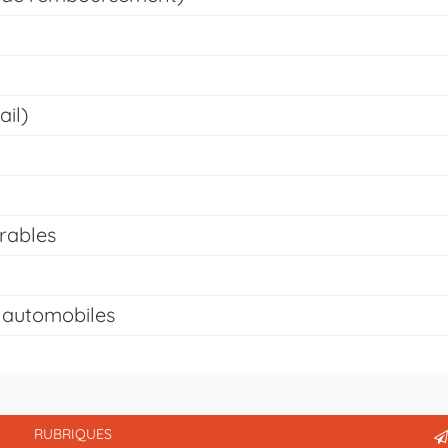
ail)
rables
s automobiles
RUBRIQUES