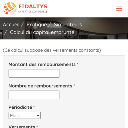
Tog
navi
Accueil
Pratique
Simulateurs
Calcul du capital emprunté
(Ce calcul suppose des versements constants)
Montant des remboursements
Nombre de remboursements
Périodicité
Versements