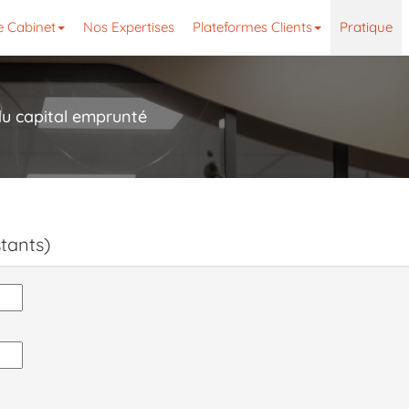
e Cabinet
Nos Expertises
Plateformes Clients
Pratique
du capital emprunté
tants)