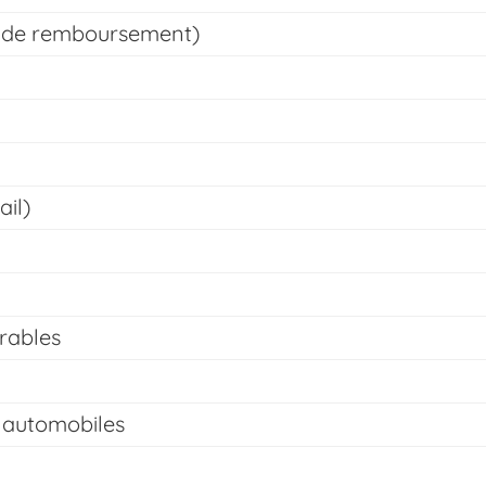
té de remboursement)
ail)
rables
s automobiles