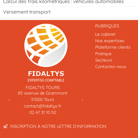
Calcul des frais kilométriques : véhicules automobiles
Versement transport
RUBRIQUES
Le cabinet
Nos expertises
Plateforme clients
Pratique
Secteurs
Contactez-nous
Previous
Next
FIDALTYS TOURS
FIDALTYS ENTREPRISE – EVRY
venue de Grammont
11 impasse Alexis Trinquet
37000
Tours
91000
Evry
ontact@fidaltys.fr
contact@fidaltys.fr
02 47 31 10 50
01 43 96 36 69
INSCRIPTION À NOTRE LETTRE D'INFORMATION