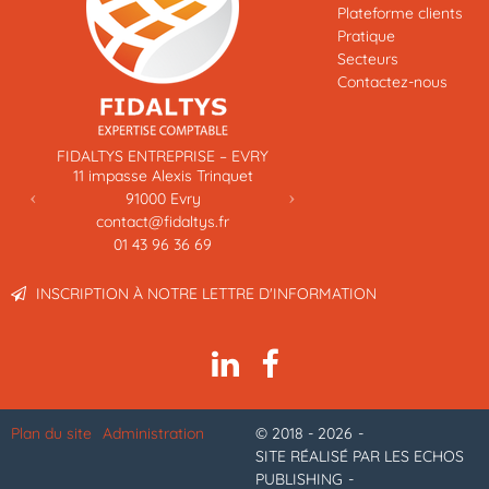
Plateforme clients
Pratique
Secteurs
Contactez-nous
Previous
Next
FIDALTYS ENTREPRISE – EVRY
11 impasse Alexis Trinquet
91000
Evry
contact@fidaltys.fr
01 43 96 36 69
INSCRIPTION À NOTRE LETTRE D'INFORMATION
Plan du site
Administration
© 2018 - 2026
SITE RÉALISÉ PAR LES ECHOS
PUBLISHING