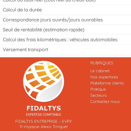
Calcul de la durée
Correspondance jours ouvrés/jours ouvrables
Seuil de rentabilité (estimation rapide)
Calcul des frais kilométriques : véhicules automobiles
Versement transport
RUBRIQUES
Le cabinet
Nos expertises
Plateforme clients
Pratique
Secteurs
Contactez-nous
Previous
Next
FIDALTYS ENTREPRISE – EVRY
11 impasse Alexis Trinquet